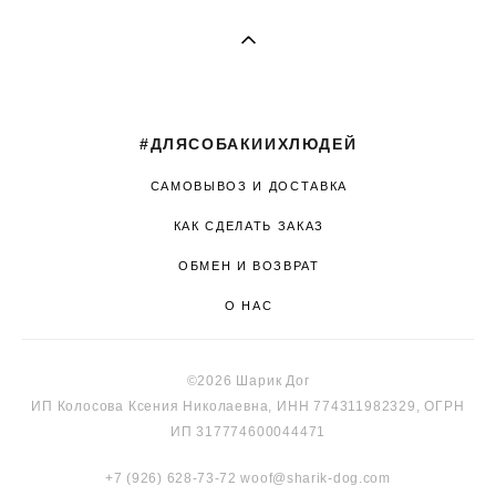
#ДЛЯСОБАКИИХЛЮДЕЙ
САМОВЫВОЗ И ДОСТАВКА
КАК СДЕЛАТЬ ЗАКАЗ
ОБМЕН И ВОЗВРАТ
О НАС
©2026 Шарик Дог
ИП Колосова Ксения Николаевна, ИНН 774311982329, ОГРН
ИП 317774600044471
+7 (926) 628-73-72
woof@sharik-dog.com