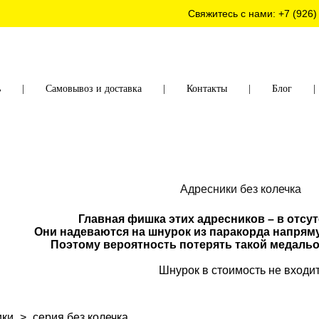
Свяжитесь с нами:
+7 (926)
ь
|
Самовывоз и доставка
|
Контакты
|
Блог
|
Адресники без колечка
Главная фишка этих адресников – в отсут
Они надеваются на шнурок из паракорда напряму
Поэтому вероятность потерять такой медальо
Шнурок в стоимость не входит
ики
>
серия без колечка