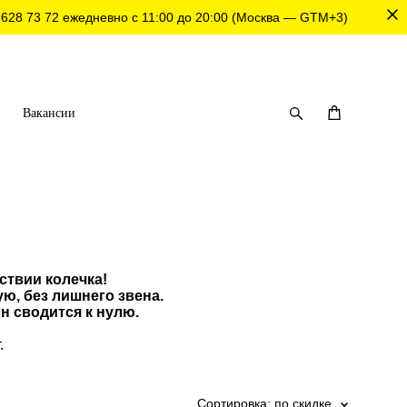
 628 73 72
ежедневно с 11:00 до 20:00 (Москва — GTM+3)
Вакансии
ствии колечка!
ю, без лишнего звена.
н сводится к нулю.
.
Сортировка:
по скидке