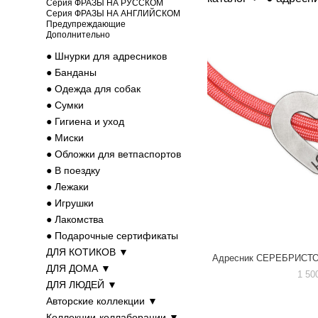
Серия ФРАЗЫ НА РУССКОМ
Серия ФРАЗЫ НА АНГЛИЙСКОМ
Предупреждающие
Дополнительно
● Шнурки для адресников
● Банданы
● Одежда для собак
● Cумки
● Гигиена и уход
● Миски
● Обложки для ветпаспортов
● В поездку
● Лежаки
● Игрушки
● Лакомства
● Подарочные сертификаты
ДЛЯ КОТИКОВ ▼
Адресник СЕРЕБРИСТОЕ
ДЛЯ ДОМА ▼
1 50
ДЛЯ ЛЮДЕЙ ▼
Авторские коллекции ▼
Коллекции-коллаборации ▼