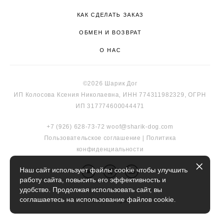
КАК СДЕЛАТЬ ЗАКАЗ
ОБМЕН И ВОЗВРАТ
О НАС
©2026 Шарик Дог
ИП Колосова Ксения Николаевна, ИНН 774311982329, ОГРН
ИП 317774600044471
+7 (926) 628-73-72
woof@sharik-dog.com
Пользовательское соглашение
|
Политика
к
онфиденциальности
Наш сайт использует файлы cookie чтобы улучшить
работу сайта, повысить его эффективность и
удобство. Продолжая использовать сайт, вы
соглашаетесь на использование файлов cookie.
сайт от vigbo