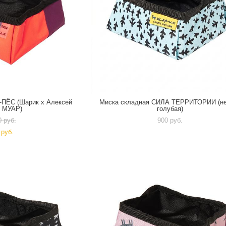
-ПЁС (Шарик х Алексей
Миска складная СИЛА ТЕРРИТОРИИ (не
х МУАР)
голубая)
0 pуб.
900 pуб.
 pуб.