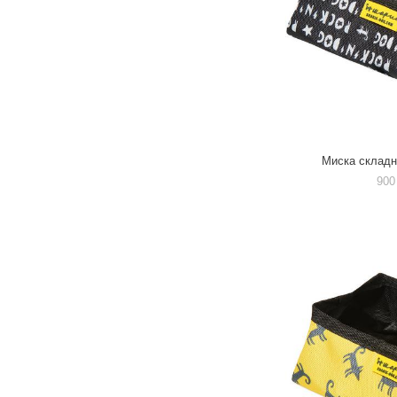
Миска склад
900