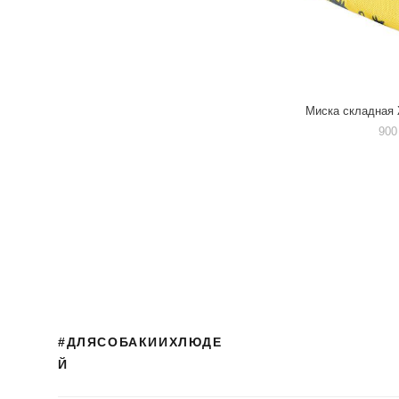
Миска складна
900
#ДЛЯСОБАКИИХЛЮДЕ
Й