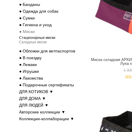
● Банданы
● Одежда для собак
● Cумки
● Гигиена и уход
● Миски
Стационарные миски
Складные миски
● Обложки для ветпаспортов
● В поездку
Миска складная АРХИ
Лука 
● Лежаки
1 30
● Игрушки
900
● Лакомства
● Подарочные сертификаты
ДЛЯ КОТИКОВ ▼
ДЛЯ ДОМА ▼
ДЛЯ ЛЮДЕЙ ▼
Авторские коллекции ▼
Коллекции-коллаборации ▼