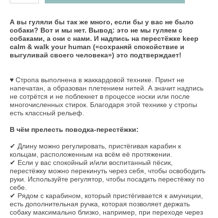
А вы гуляли бы так же много, если бы у вас не было
собаки? Вот и мы нет. Вывод: это не мы гуляем с
собаками, а они с нами. И надпись на перестёжке keep
calm & walk your human («сохраняй спокойствие и
выгуливай своего человека») это подтверждает!
♥ Стропа выполнена в жаккардовой технике. Принт не
напечатан, а образован плетением нитей. А значит надпись
не сотрётся и не поблекнет в процессе носки или после
многочисленных стирок. Благодаря этой технике у стропы
есть классный рельеф.
В чём прелесть поводка-перестёжки:
✔ Длину можно регулировать, пристёгивая карабин к
кольцам, расположенным на всём её протяжении.
✔ Если у вас спокойный и/или воспитанный пёсик,
перестёжку можно перекинуть через себя, чтобы освободить
руки. Используйте регулятор, чтобы посадить перестёжку по
себе.
✔ Рядом с карабином, который пристёгивается к амуниции,
есть дополнительная ручка, которая позволяет держать
собаку максимально близко, например, при переходе через