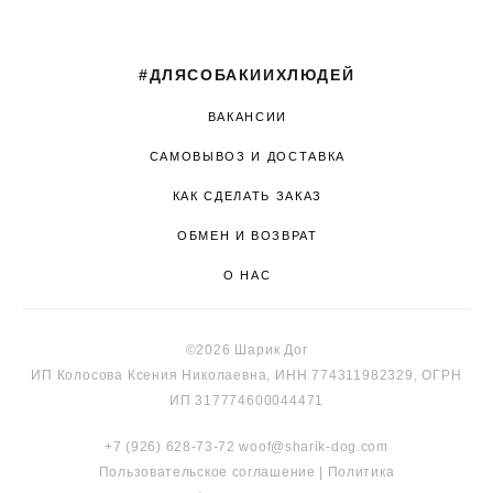
#ДЛЯСОБАКИИХЛЮДЕЙ
ВАКАНСИИ
САМОВЫВОЗ И ДОСТАВКА
КАК СДЕЛАТЬ ЗАКАЗ
ОБМЕН И ВОЗВРАТ
О НАС
©2026 Шарик Дог
ИП Колосова Ксения Николаевна, ИНН 774311982329, ОГРН
ИП 317774600044471
+7 (926) 628-73-72
woof@sharik-dog.com
Пользовательское соглашение
|
Политика