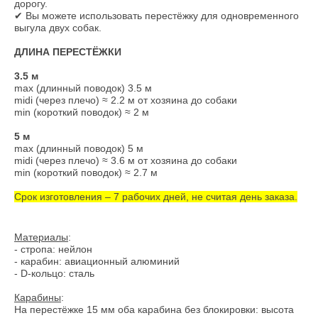
дорогу.
✔ Вы можете использовать перестёжку для одновременного
выгула двух собак.
ДЛИНА ПЕРЕСТЁЖКИ
3.5 м
max (длинный поводок) 3.5 м
midi (через плечо) ≈ 2.2 м от хозяина до собаки
min (короткий поводок) ≈ 2 м
5 м
max (длинный поводок) 5 м
midi (через плечо) ≈ 3.6 м от хозяина до собаки
min (короткий поводок) ≈ 2.7 м
Срок изготовления – 7 рабочих дней, не считая день заказа.
Материалы
:
- стропа: нейлон
- карабин: авиационный алюминий
- D-кольцо: сталь
Карабины
:
На перестёжке 15 мм оба карабина без блокировки: высота