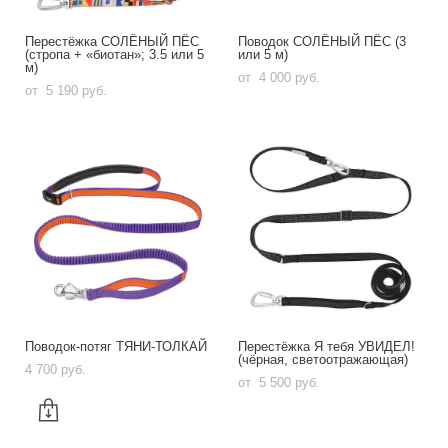
Перестёжка СОЛЁНЫЙ ПЁС
Поводок СОЛЁНЫЙ ПЁС (3
(стропа + «биотан»; 3.5 или 5
или 5 м)
м)
от 4 000 pуб.
от 5 190 pуб.
Поводок-потяг ТЯНИ-ТОЛКАЙ
Перестёжка Я тебя УВИДЕЛ!
(чёрная, светоотражающая)
4 700 pуб.
от 5 500 pуб.