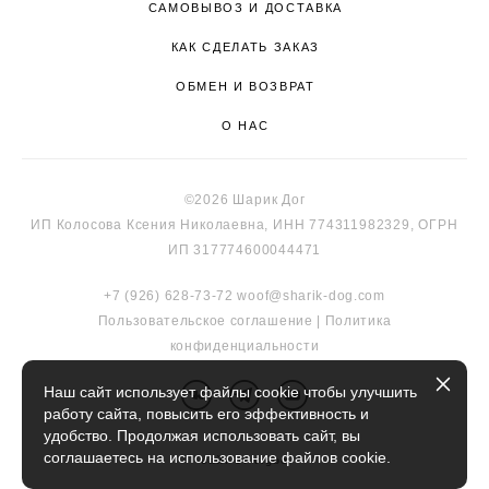
САМОВЫВОЗ И ДОСТАВКА
КАК СДЕЛАТЬ ЗАКАЗ
ОБМЕН И ВОЗВРАТ
О НАС
©2026 Шарик Дог
ИП Колосова Ксения Николаевна, ИНН 774311982329, ОГРН
ИП 317774600044471
+7 (926) 628-73-72
woof@sharik-dog.com
Пользовательское соглашение
|
Политика
к
онфиденциальности
Наш сайт использует файлы cookie чтобы улучшить
работу сайта, повысить его эффективность и
удобство. Продолжая использовать сайт, вы
соглашаетесь на использование файлов cookie.
сайт от vigbo