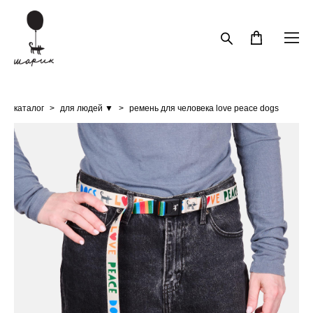
каталог
>
для людей ▼
>
ремень для человека love peace dogs