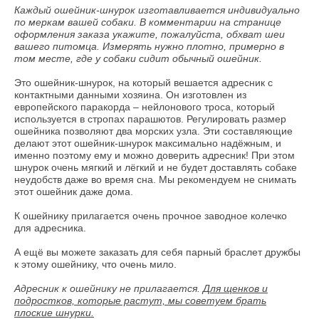
Каждый ошейник-шнурок изготавливается индивидуально
по меркам вашей собаки. В комментарии на странице
оформления заказа укажите, пожалуйста, обхват шеи
вашего питомца. Измерять нужно плотно, примерно в
том месте, где у собаки сидит обычный ошейник.
Это ошейник-шнурок, на который вешается адресник с
контактными данными хозяина. Он изготовлен из
европейского паракорда – нейлонового троса, который
используется в стропах парашютов. Регулировать размер
ошейника позволяют два морских узла. Эти составляющие
делают этот ошейник-шнурок максимально надёжным, и
именно поэтому ему и можно доверить адресник! При этом
шнурок очень мягкий и лёгкий и не будет доставлять собаке
неудобств даже во время сна. Мы рекомендуем не снимать
этот ошейник даже дома.
К ошейнику прилагается очень прочное заводное колечко
для адресника.
А ещё вы можете заказать для себя парный
браслет дружбы
к этому ошейнику, что очень мило.
Адресник к ошейнику не прилагается.
Для щенков и
подростков, которые растут, мы советуем брать
плоские шнурки.