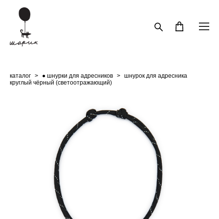
каталог
>
● шнурки для адресников
>
шнурок для адресника
круглый чёрный (светоотражающий)