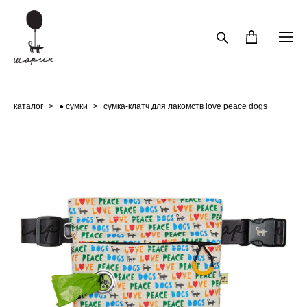
каталог
>
● cумки
>
cумка-клатч для лакомств love peace dogs