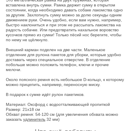
вставлена внутрь сумки. Рамка держит сумку в открытом
состоянии, когда необходимо давать собаке лакомства одно
за другим. Захлопнуть сумку можно за долю секунды одним
движением руки. Очень удобно, если вам нужно, например,
быстро наклониться и при этом не рассыпать лакомства на
радость собачке. Или предотвратить нахальное воровство
кусочков прямо из сумки! Только пёсий нос берегите, чтобы
по нему не щёлкнуло.
Внешний карман поделен на две части. Маленькое
отделение для рулона пакетов для уборки, которые удобно
доставать через специальное отверстие. В отделение
побольше можно положить телефон, ключи и прочие
мелочи.
Около поясного ремня есть небольшое D-кольцо, к которому
можно прицепить, например, переносную миску.
В подарок к сумке идёт рулон пакетиков.
Материал: Оксфорд с водоотталкивающей пропиткой
Размер: 21х18 см
Обхват ремня: 54-120 см (для увеличения обхвата можно
заказать
удлинитель
32 мм)