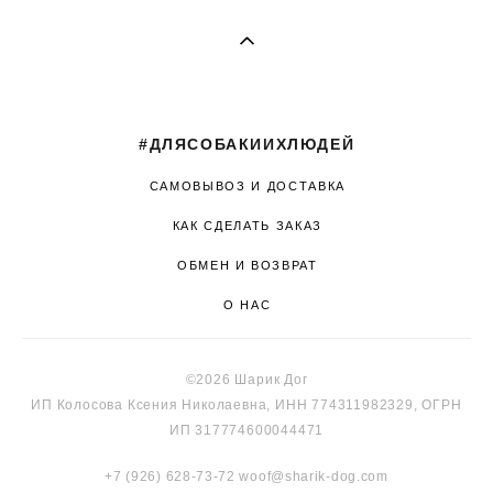
#ДЛЯСОБАКИИХЛЮДЕЙ
САМОВЫВОЗ И ДОСТАВКА
КАК СДЕЛАТЬ ЗАКАЗ
ОБМЕН И ВОЗВРАТ
О НАС
©2026 Шарик Дог
ИП Колосова Ксения Николаевна, ИНН 774311982329, ОГРН
ИП 317774600044471
+7 (926) 628-73-72
woof@sharik-dog.com