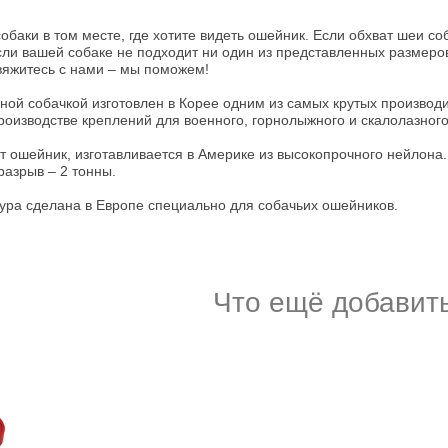
обаки в том месте, где хотите видеть ошейник. Если обхват шеи с
Если вашей собаке не подходит ни один из представленных размеров
свяжитесь с нами – мы поможем!
ой собачкой изготовлен в Корее одним из самых крутых производ
роизводстве креплений для военного, горнолыжного и скалолазног
ит ошейник, изготавливается в Америке из высокопрочного нейлона
разрыв – 2 тонны.
ра сделана в Европе специально для собачьих ошейников.
Что ещё добавить