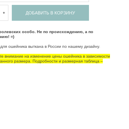
ДОБАВИТЬ В КОРЗИНУ
ролевских особо. Не по происхождению, а по
нию! =)
для ошейника выткана в России по нашему дизайну.
те внимание на изменение цены ошейника в зависимости
анного размера. Подробности и размерная таблица –