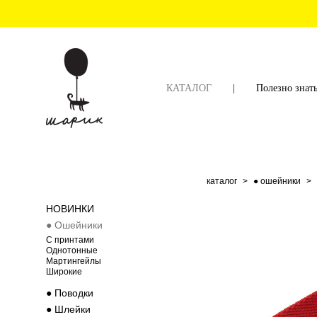
КАТАЛОГ
|
Полезно знат
каталог
>
● ошейники
>
НОВИНКИ
● Ошейники
C принтами
Однотонные
Мартингейлы
Широкие
● Поводки
● Шлейки