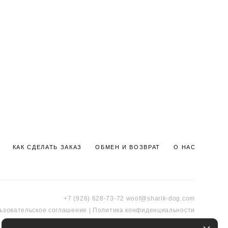
КАК СДЕЛАТЬ ЗАКАЗ
ОБМЕН И ВОЗВРАТ
О НАС
+7 (926) 628-73-72
woof@sharik-dog.com
ьзовательское соглашение
|
Политика к
онфиденциальности