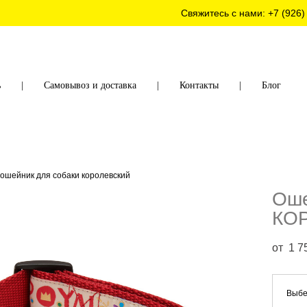
Свяжитесь с нами:
+7 (926)
ь
|
Самовывоз и доставка
|
Контакты
|
Блог
ошейник для собаки королевский
Оше
КО
от 1 7
Выбе