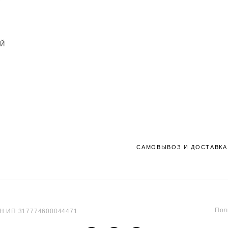
ИЙ
САМОВЫВОЗ И ДОСТАВКА
Пол
РН ИП 317774600044471