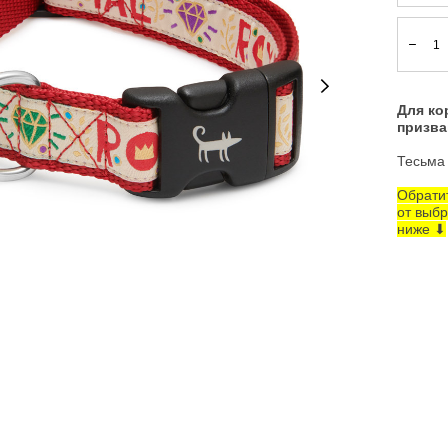
Для ко
призва
Тесьма 
Обрати
от выбр
ниже ⬇