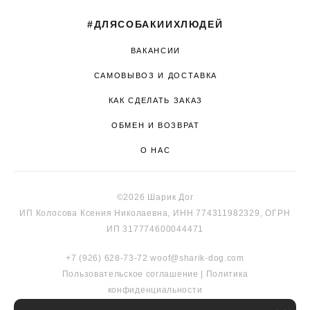
#ДЛЯСОБАКИИХЛЮДЕЙ
ВАКАНСИИ
САМОВЫВОЗ И ДОСТАВКА
КАК СДЕЛАТЬ ЗАКАЗ
ОБМЕН И ВОЗВРАТ
О НАС
©2026 Шарик Дог
ИП Колосова Ксения Николаевна, ИНН 774311982329, ОГРН
ИП 317774600044471
+7 (926) 628-73-72
woof@sharik-dog.com
Пользовательское соглашение
|
Политика
к
онфиденциальности