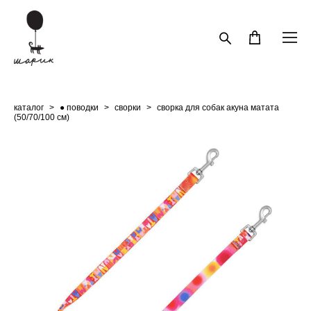
каталог
>
● поводки
>
сворки
>
сворка для собак акуна матата
(50/70/100 см)