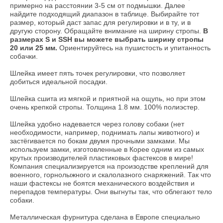
примерно на расстоянии 3-5 см от подмышки. Далее
найдите подходящий диапазон в таблице. Выбирайте тот
размер, который даст запас для регулировки и в ту, и в
другую сторону. Обращайте внимание на ширину стропы.
В
размерах S и SSH вы можете выбрать ширину стропы
20 или 25 мм.
Ориентируйтесь на пушистость и упитанность
собачки.
Шлейка имеет пять точек регулировки, что позволяет
добиться идеальной посадки.
Шлейка сшита из мягкой и приятной на ощупь, но при этом
очень крепкой стропы. Толщина 1.8 мм. 100% полиэстер.
Шлейка удобно надевается через голову собаки (нет
необходимости, например, поднимать лапы животного) и
застёгивается по бокам двумя прочными замками. Мы
используем замки, изготовленные в Корее одним из самых
крутых производителей пластиковых фастексов в мире!
Компания специализируется на произодстве креплений для
военного, горнолыжного и скалолазного снаряжений. Так что
наши фастексы не боятся механического воздействия и
перепадов температуры. Они выгнуты так, что облегают тело
собаки.
Металлическая фурнитура сделана в Европе специально