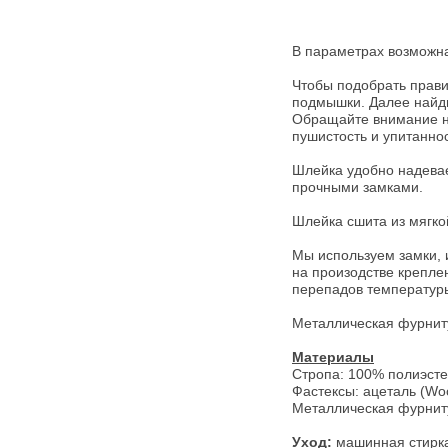
В параметрах возможна
Чтобы подобрать прави
подмышки. Далее найдит
Обращайте внимание н
пушистость и упитанно
Шлейка удобно надевае
прочными замками.
Шлейка сшита из мягко
Мы используем замки, 
на произодстве крепле
перепадов температуры.
Металлическая фурниту
Материалы
Стропа: 100% полиэст
Фастексы: ацеталь (Woo
Металлическая фурнит
Уход:
машинная стирка