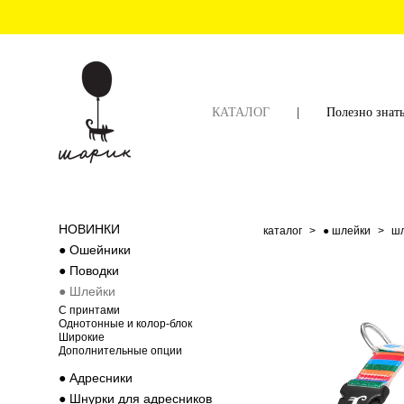
КАТАЛОГ
|
Полезно знат
НОВИНКИ
каталог
>
● шлейки
>
шл
● Ошейники
● Поводки
● Шлейки
C принтами
Однотонные и колор-блок
Широкие
Дополнительные опции
● Адресники
● Шнурки для адресников