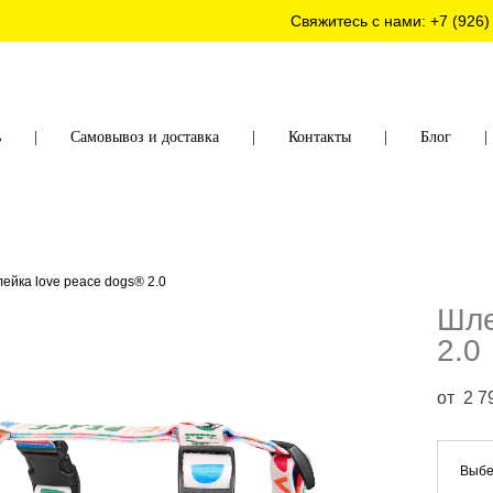
Свяжитесь с нами:
+7 (926)
ь
|
Самовывоз и доставка
|
Контакты
|
Блог
|
ейка love peace dogs® 2.0
Шл
2.0
от 2 7
Выбе