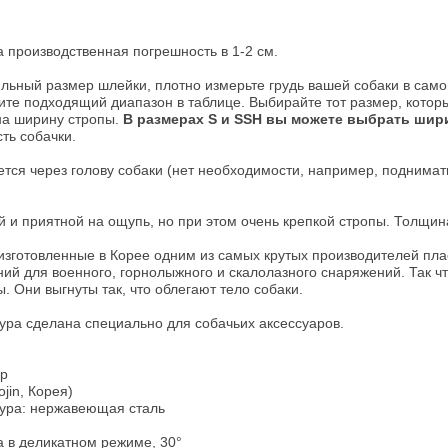
 производственная погрешность в 1-2 см.
льный размер шлейки, плотно измерьте грудь вашей собаки в само
е подходящий диапазон в таблице. Выбирайте тот размер, который 
а ширину стропы.
В размерах S и SSH вы можете выбрать шири
сть собачки.
тся через голову собаки (нет необходимости, например, поднимать
й и приятной на ощупь, но при этом очень крепкой стропы. Толщин
изготовленные в Корее одним из самых крутых производителей пл
ний для военного, горнолыжного и скалолазного снаряжений. Так ч
 Они выгнуты так, что облегают тело собаки.
ра сделана специально для собачьих аксессуаров.
ер
jin, Корея)
ура: нержавеющая сталь
 в деликатном режиме, 30°