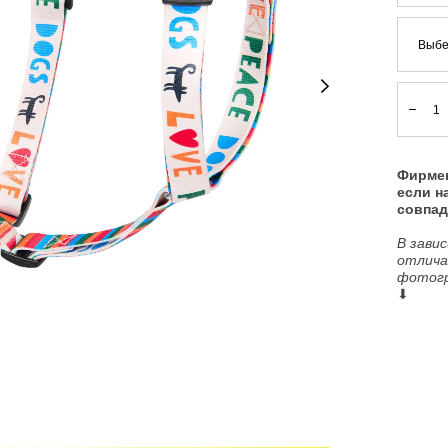
Выбе
Фирмен
если 
совпад
В зави
отлича
фотогр
⬇