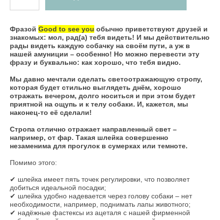
Фразой
Good to see you
обычно приветствуют друзей и
знакомых: мол, рад(а) тебя видеть! И мы действительно
рады видеть каждую собачку на своём пути, а уж в
нашей амуниции – особенно! Но можно перевести эту
фразу и буквально: как хорошо, что тебя видно.
Мы давно мечтали сделать светоотражающую стропу,
которая будет стильно выглядеть днём, хорошо
отражать вечером, долго носиться и при этом будет
приятной на ощупь и к телу собаки. И, кажется, мы
наконец-то её сделали!
Стропа отлично отражает направленный свет –
например, от фар. Такая шлейка совершенно
незаменима для прогулок в сумерках или темноте.
Помимо этого:
✔ шлейка имеет пять точек регулировки, что позволяет
добиться идеальной посадки;
✔ шлейка удобно надевается через голову собаки – нет
необходимости, например, поднимать лапы животного;
✔ надёжные фастексы из ацеталя с нашей фирменной