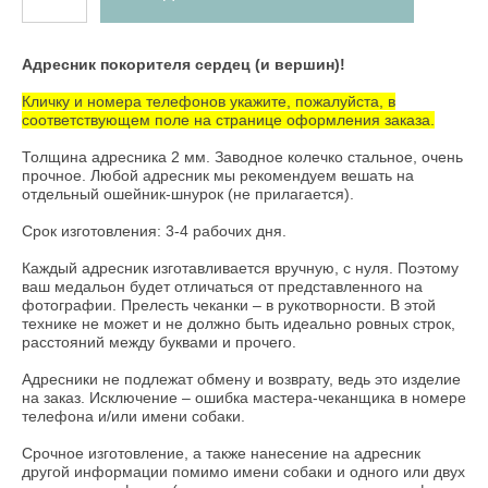
Адресник покорителя сердец (и вершин)!
Кличку и номера телефонов укажите, пожалуйста, в
соответствующем поле на странице оформления заказа.
Толщина адресника 2 мм. Заводное колечко стальное, очень
прочное. Любой адресник мы рекомендуем вешать на
отдельный
ошейник-шнурок
(не прилагается).
Срок изготовления: 3-4 рабочих дня.
Каждый адресник изготавливается вручную, с нуля. Поэтому
ваш медальон будет отличаться от представленного на
фотографии. Прелесть чеканки – в рукотворности. В этой
технике не может и не должно быть идеально ровных строк,
расстояний между буквами и прочего.
Адресники не подлежат обмену и возврату, ведь это изделие
на заказ. Исключение – ошибка мастера-чеканщика в номере
телефона и/или имени собаки.
Срочное изготовление, а также нанесение на адресник
другой информации помимо имени собаки и одного или двух