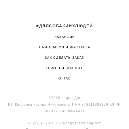
#ДЛЯСОБАКИИХЛЮДЕЙ
ВАКАНСИИ
САМОВЫВОЗ И ДОСТАВКА
КАК СДЕЛАТЬ ЗАКАЗ
ОБМЕН И ВОЗВРАТ
О НАС
©2026 Шарик Дог
ИП Колосова Ксения Николаевна, ИНН 774311982329, ОГРН
ИП 317774600044471
+7 (926) 628-73-72
woof@sharik-dog.com