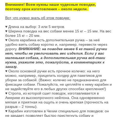
Внимание! Всем нужны наши чудесные поводки,
поэтому срок изготовления – около недели.
Вот, что нужно знать об этом поводке:
♥ Длина на выбор: 3 или 5 метров.
♥ Ширина поводка на вес собаки менее 15 кг – 15 мм. На вес
более 15 кг – 20 мм.
♥ Около карабина есть дополнительная ручка – за неё
удобно взять собаку коротко и, например, перевести через
дорогу.
ВНИМАНИЕ: на поводке менее 6 кг такой ручки
нет, чтобы не увеличивать вес изделия. Если у вас
маленькая собака, а дополнительная ручка всё-таки
нужна, укажите это, пожалуйста, в комментариях к
заказу.
♥ Около основной ручки есть прочное колечко: на него
можно, например, прицепить холдер для пакетиков для
уборки за собакой. (Важно: колечко не предназначено для
фиксации собаки. Пожалуйста, не цепляйте к нему карабин и
не задействуйте его в любых других способах крепления!)
♥ Стропа, из которой сшит поводок, изготавливается в
Америке из высокопрочного нейлона. Она одновременно
мягкая и приятная на ощупь и очень крепкая (прочность на
разрыв – 2 тонны).
♥ Карабин изготовлен в Чехии специально для поводков: он
не заедает, позволяет быстро пристегнуть собаку и