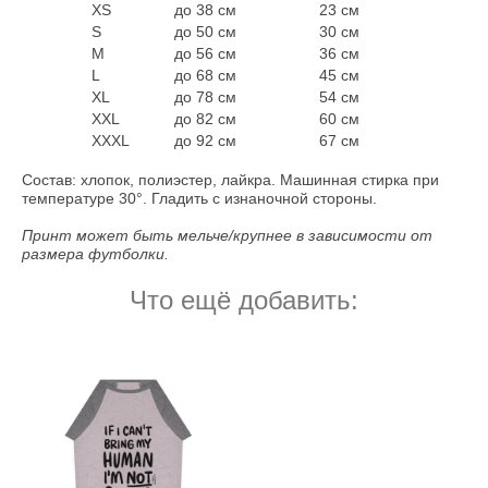
XS
до 38 см
23 см
S
до 50 см
30 см
M
до 56 см
36 см
L
до 68 см
45 см
XL
до 78 см
54 см
XXL
до 82 см
60 см
XXXL
до 92 см
67 см
Состав: хлопок, полиэстер, лайкра. Машинная стирка при
температуре 30°. Гладить с изнаночной стороны.
Принт может быть мельче/крупнее в зависимости от
размера футболки.
Что ещё добавить: