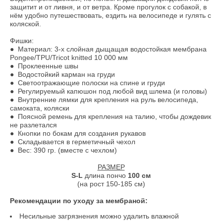
защитит и от ливня, и от ветра. Кроме прогулок с собакой, в
нём удобно путешествовать, ездить на велосипеде и гулять с
коляской.
Фишки:
● Материал: 3-х слойная дыщащая водостойкая мембрана
Pongee/TPU/Tricot knitted 10 000 мм
● Проклеенные швы
● Водостойкий карман на груди
● Светоотражающие полоски на спине и груди
● Регулируемый капюшон под любой вид шлема (и головы)
● Внутренние лямки для крепления на руль велосипеда,
самоката, коляски
● Поясной ремень для крепления на талию, чтобы дождевик
не разлетался
● Кнопки по бокам для создания рукавов
● Складывается в герметичный чехол
● Вес: 390 гр. (вместе с чехлом)
РАЗМЕР
S-L
длина пончо
100 см
(на рост 150-185 см)
Рекомендации по уходу за мембраной:
Несильные загрязнения можно удалить влажной