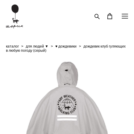
каталог
>
для людей ▼
>
♥ дождевики
>
дождевик клуб гуляющих
в любую погоду (серый)