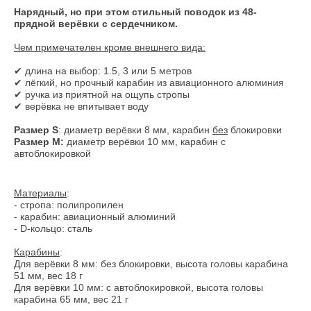
Нарядный, но при этом стильный поводок из 48-
прядной верёвки с сердечником.
Чем примечателен кроме внешнего вида:
✔ длина на выбор: 1.5, 3 или 5 метров
✔ лёгкий, но прочный карабин из авиационного алюминия
✔ ручка из приятной на ощупь стропы
✔ верёвка не впитывает воду
Размер S
: диаметр верёвки 8 мм, карабин
без
блокировки
Размер M:
диаметр верёвки 10 мм, карабин с
автоблокировкой
Материалы
:
- стропа: полипропилен
- карабин: авиационный алюминий
- D-кольцо: сталь
Карабины
:
Для верёвки 8 мм: без блокировки, высота головы карабина
51 мм, вес 18 г
Для верёвки 10 мм: с автоблокировкой, высота головы
карабина 65 мм, вес 21 г