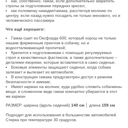
как, собственно, гамак, если дополнительно закрепить
стропы за подголовники передних кресел;
как половинку накидки/гамака, расстегнув молнию по
центру, если назад нужно посадить не только мехового, но и
человеческого пассажира
Что ещё хорошего:
Гамак сшит из Оксфорда 600, который хорош не только
нашим фирменным принтом в собачку, но и
водоотталкивающей пропиткой;
Крепится к подголовникам с помощью регулируемых
строп и качественных фастексов, а также дополнительно –
деталями-якорями, которые вставляются в само сиденье;
Боковые элементы защищают сиденья, когда собака
залезает и вылезает из автомобиля;
В конструкции гамака предусмотрен доступ к ремням
безопасности и замкам;
Имеет карман на молнии, куда удобно сложить собачкины
вещи; в сложенном виде гамак компактно убирается в этот
же карман
РАЗМЕР: ширина (вдоль сидений)
140 см
│ длина
159 см
Подходит для использования в большинстве автомобилей.
Стирка при температуре 30 градусов.