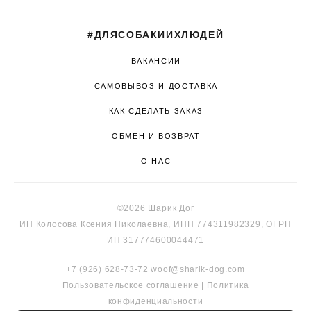
#ДЛЯСОБАКИИХЛЮДЕЙ
ВАКАНСИИ
САМОВЫВОЗ И ДОСТАВКА
КАК СДЕЛАТЬ ЗАКАЗ
ОБМЕН И ВОЗВРАТ
О НАС
©2026 Шарик Дог
ИП Колосова Ксения Николаевна, ИНН 774311982329, ОГРН
ИП 317774600044471
+7 (926) 628-73-72
woof@sharik-dog.com
Пользовательское соглашение
|
Политика
к
онфиденциальности