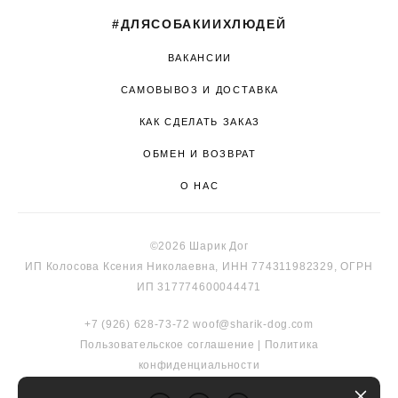
#ДЛЯСОБАКИИХЛЮДЕЙ
ВАКАНСИИ
САМОВЫВОЗ И ДОСТАВКА
КАК СДЕЛАТЬ ЗАКАЗ
ОБМЕН И ВОЗВРАТ
О НАС
©2026 Шарик Дог
ИП Колосова Ксения Николаевна, ИНН 774311982329, ОГРН
ИП 317774600044471
+7 (926) 628-73-72
woof@sharik-dog.com
Пользовательское соглашение
|
Политика
к
онфиденциальности