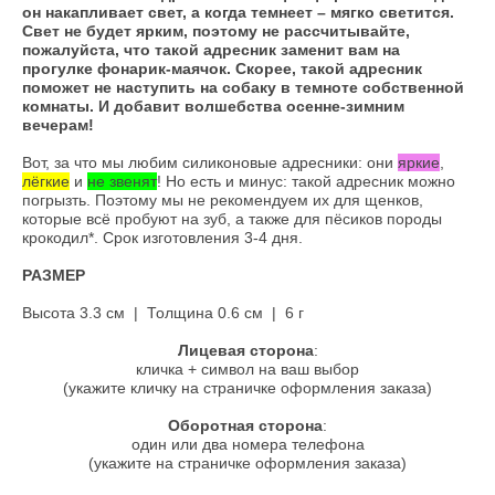
он накапливает свет, а когда темнеет – мягко светится.
Свет не будет ярким, поэтому не рассчитывайте,
пожалуйста, что такой адресник заменит вам на
прогулке фонарик-маячок. Скорее, такой адресник
поможет не наступить на собаку в темноте собственной
комнаты. И добавит волшебства осенне-зимним
вечерам!
Вот, за что мы любим силиконовые адресники: они
яркие
,
лёгкие
и
не звенят
! Но есть и минус: такой адресник можно
погрызть. Поэтому мы не рекомендуем их для щенков,
которые всё пробуют на зуб, а также для пёсиков породы
крокодил*. Срок изготовления 3-4 дня.
РАЗМЕР
Высота 3.3 см | Толщина 0.6 см | 6 г​
Лицевая сторона
:
кличка + символ на ваш выбор
(укажите кличку на страничке оформления заказа)
Оборотная сторона
:
один или два номера телефона
(укажите на страничке оформления заказа)