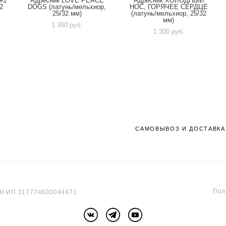
#1
Адресник LOVE PEACE
Адресник ХОЛОДНЫЙ
2
DOGS (латунь/мельхиор,
НОС, ГОРЯЧЕЕ СЕРДЦЕ
25/32 мм)
(латунь/мельхиор, 25/32
мм)
1 300 pуб.
1 300 pуб.
САМОВЫВОЗ И ДОСТАВКА
Пол
РН ИП 317774600044471