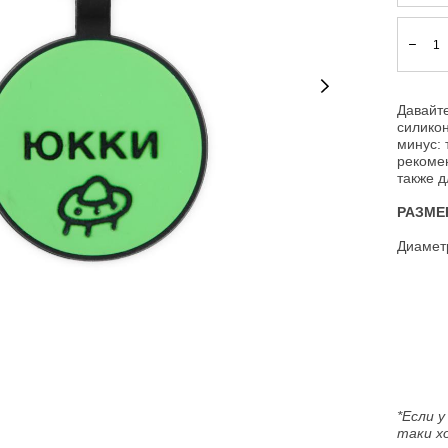
Давайте
силико
минус: 
рекомен
также д
РАЗМЕ
Диаметр
*Если у
таки х