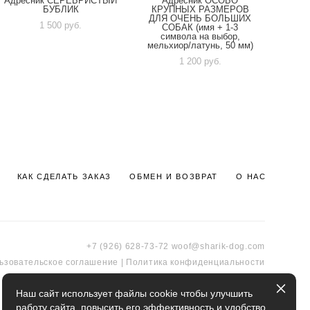
Адресник СЕРЕБРИСТЫЙ
Адресник ОСОБО
БУБЛИК
КРУПНЫХ РАЗМЕРОВ
ДЛЯ ОЧЕНЬ БОЛЬШИХ
1 500 pуб.
СОБАК (имя + 1-3
символа на выбор,
мельхиор/латунь, 50 мм)
1 200 pуб.
КАК СДЕЛАТЬ ЗАКАЗ
ОБМЕН И ВОЗВРАТ
О НАС
+7 (926) 628-73-72
woof@sharik-dog.com
ьзовательское соглашение
|
Политика к
онфиденциальности
Наш сайт использует файлы cookie чтобы улучшить
работу сайта, повысить его эффективность и удобство.