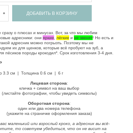
ДОБАВИТЬ В КОРЗИНУ
 сразу о плюсах и минусах. Вот, за что мы любим
новые адресники: они
яркие
,
лёгкие
и
не звенят
! Но есть и
такой адресник можно погрызть. Поэтому мы не
дуем их для щенков, которые всё пробуют на зуб, а
ля пёсиков породы крокодил*. Срок изготовления 3-4 дня.
Р
 3.3 см | Толщина 0.6 см | 6 г
Лицевая сторона
:
кличка + символ на ваш выбор
(листайте фотографии, чтобы увидеть символы)
Оборотная сторона
:
один или два номера телефона
(укажите на страничке оформления заказа)
 вас маленький или взрослый кроко, а адресник вы всё-
отите, то советуем убедиться, что он не висит на