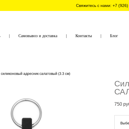
Свяжитесь с нами:
+7 (926)
ь
|
Самовывоз и доставка
|
Контакты
|
Блог
силиконовый адресник салатовый (3.3 см)
Сил
САЛ
750 pу
Выбе