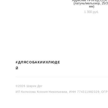
Адресник ПРИНЦЕССА 
(латунь/мельхиор, 25/3
мм)
1 300 pуб.
#ДЛЯСОБАКИИХЛЮДЕ
Й
©2026 Шарик Дог
ИП Колосова Ксения Николаевна, ИНН 774311982329, ОГ