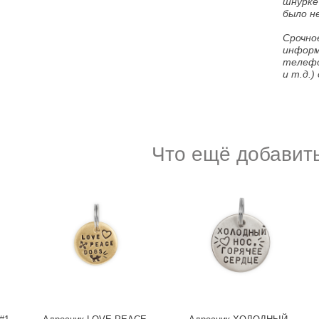
шнурке
было н
Срочно
информ
телефон
и т.д.
Что ещё добавить