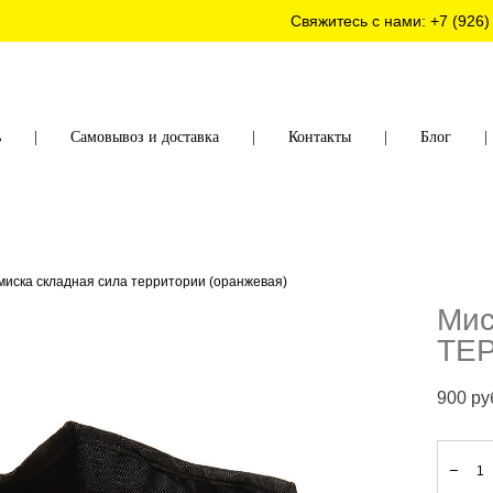
Свяжитесь с нами:
+7 (926)
ь
|
Самовывоз и доставка
|
Контакты
|
Блог
|
миска складная сила территории (оранжевая)
Мис
ТЕР
900 pу