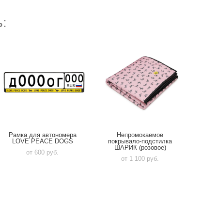
:
Рамка для автономера
Непромокаемое
LOVE PEACE DOGS
покрывало-подстилка
ШАРИК (розовое)
от 600 pуб.
от 1 100 pуб.