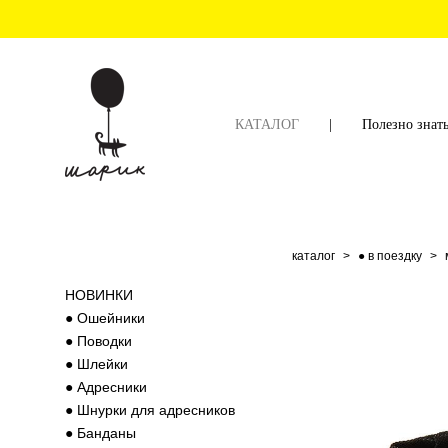
КАТАЛОГ
|
Полезно знат
каталог
>
● в поездку
>
НОВИНКИ
● Ошейники
● Поводки
● Шлейки
● Адресники
● Шнурки для адресников
● Банданы