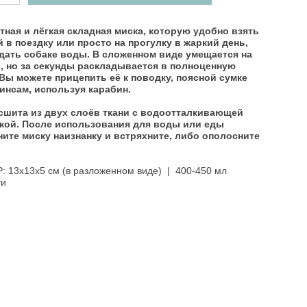
тная и лёгкая складная миска, которую удобно взять
й в поездку или просто на прогулку в жаркий день,
дать собаке воды. В сложенном виде умещается на
, но за секунды раскладывается в полноценную
 Вы можете прицепить eё к поводку, поясной сумке
инсам, используя карабин.
сшита из двух слоёв ткани с водоотталкивающей
кой. После использования для воды или еды
ите миску наизнанку и встряхните, либо ополосните
.
: 13х13х5 см (в разложенном виде) | 400-450 мл
ти