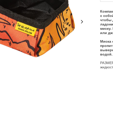
Компак
с собо
чтобы 
ладони
миску.
или дж
Миска 
пропит
выверн
водой
РАЗМЕР
жидкос