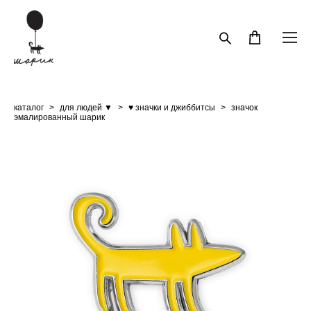
каталог
>
для людей ▼
>
♥ значки и джиббитсы
>
значок
эмалированный шарик