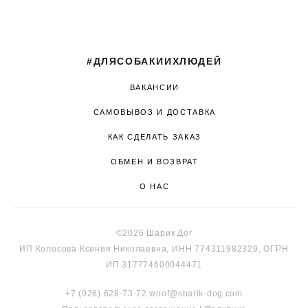
#ДЛЯСОБАКИИХЛЮДЕЙ
ВАКАНСИИ
САМОВЫВОЗ И ДОСТАВКА
КАК СДЕЛАТЬ ЗАКАЗ
ОБМЕН И ВОЗВРАТ
О НАС
©2026 Шарик Дог
ИП Колосова Ксения Николаевна, ИНН 774311982329, ОГРН
ИП 317774600044471
+7 (926) 628-73-72
woof@sharik-dog.com