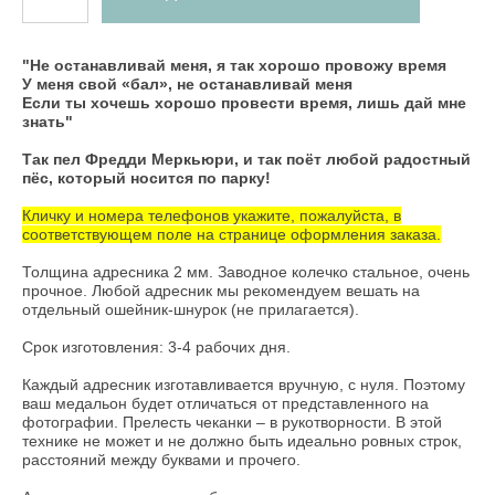
"Не останавливай меня, я так хорошо провожу время
У меня свой «бал», не останавливай меня
Если ты хочешь хорошо провести время, лишь дай мне
знать"
Так пел Фредди Меркьюри, и так поёт любой радостный
пёс, который носится по парку!
Кличку и номера телефонов укажите, пожалуйста, в
соответствующем поле на странице оформления заказа.
Толщина адресника 2 мм. Заводное колечко стальное, очень
прочное. Любой адресник мы рекомендуем вешать на
отдельный
ошейник-шнурок
(не прилагается).
Срок изготовления: 3-4 рабочих дня.
Каждый адресник изготавливается вручную, с нуля. Поэтому
ваш медальон будет отличаться от представленного на
фотографии. Прелесть чеканки – в рукотворности. В этой
технике не может и не должно быть идеально ровных строк,
расстояний между буквами и прочего.