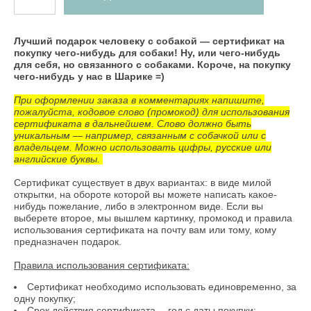
Лучший подарок человеку с собакой — сертификат на
покупку чего-нибудь для собаки! Ну, или чего-нибудь
для себя, но связанного с собаками. Короче, на покупку
чего-нибудь у нас в Шарике =)
При оформлении заказа в комментариях напишите,
пожалуйста, кодовое слово (промокод) для использования
сертификата в дальнейшем. Слово должно быть
уникальным — например, связанным с собачкой или с
владельцем. Можно использовать цифры, русские или
английские буквы.
Сертификат существует в двух вариантах: в виде милой
открытки, на обороте которой вы можете написать какое-
нибудь пожелание, либо в электронном виде. Если вы
выберете второе, мы вышлем картинку, промокод и правила
использования сертификата на почту вам или тому, кому
предназначен подарок.
Правила использования сертификата:
Сертификат необходимо использовать единовременно, за
одну покупку;
Срок действия сертификата —год с даты покупки;